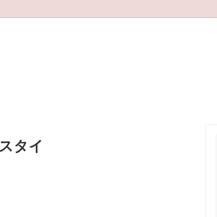
能タイプチョーカー
再販
スタイ、スカーフ
お得に選べるアイテム(在庫限り
展示のみ)
みスタイ