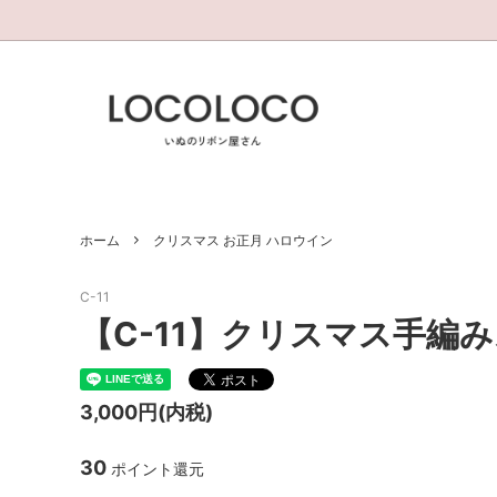
伸縮タイプシュシュ
今月の新作
調整可
今月の
クリスマス お正月 ハロウイン
過去作(
ホーム
クリスマス お正月 ハロウイン
C-11
【C-11】クリスマス手編
3,000円(内税)
30
ポイント還元