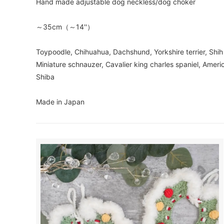
Hand made adjustable dog neckless/dog choker
～35cm（～14''）
Toypoodle, Chihuahua, Dachshund, Yorkshire terrier, Shih
Miniature schnauzer, Cavalier king charles spaniel, Ameri
Shiba
Made in Japan