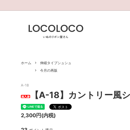
伸縮タイプシュシュ
今月の新作
調整可
今月の
クリスマス お正月 ハロウイン
過去作(
ホーム
伸縮タイプシュシュ
今月の再販
A-18
【A-18】カントリー風
2,300円(内税)
23