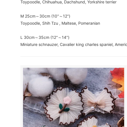
Toypoodle, Chihuahua, Dachshund, Yorkshire terrier
M 25cm～30cm (10''～12'')
Toypoodle, Shih Tzu , Maltese, Pomeranian
L 30cm～35cm (12''～14'')
Miniature schnauzer, Cavalier king charles spaniel, Ameri