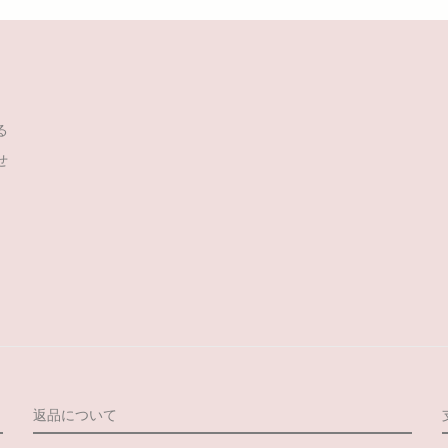
る
せ
返品について