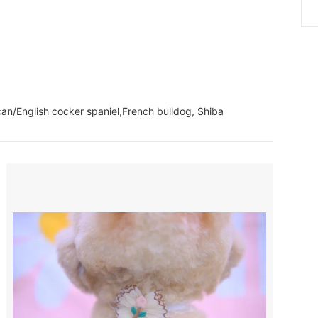
can/English cocker spaniel,French bulldog, Shiba