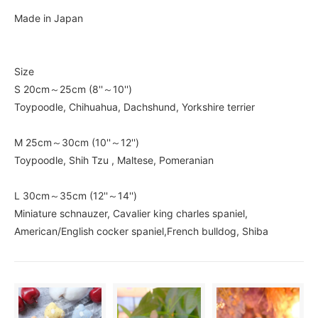
Made in Japan
Size
S 20cm～25cm (8''～10'')
Toypoodle, Chihuahua, Dachshund, Yorkshire terrier
M 25cm～30cm (10''～12'')
Toypoodle, Shih Tzu , Maltese, Pomeranian
L 30cm～35cm (12''～14'')
Miniature schnauzer, Cavalier king charles spaniel,
American/English cocker spaniel,French bulldog, Shiba