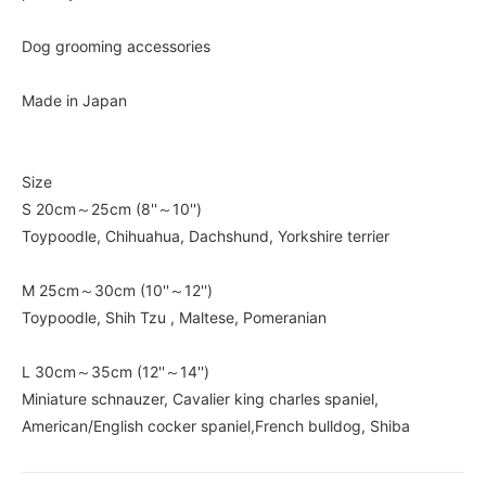
Dog grooming accessories
Made in Japan
Size
S 20cm～25cm (8''～10'')
Toypoodle, Chihuahua, Dachshund, Yorkshire terrier
M 25cm～30cm (10''～12'')
Toypoodle, Shih Tzu , Maltese, Pomeranian
L 30cm～35cm (12''～14'')
Miniature schnauzer, Cavalier king charles spaniel,
American/English cocker spaniel,French bulldog, Shiba