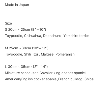
Made in Japan
Size
S 20cm～25cm (8''～10'')
Toypoodle, Chihuahua, Dachshund, Yorkshire terrier
M 25cm～30cm (10''～12'')
Toypoodle, Shih Tzu , Maltese, Pomeranian
L 30cm～35cm (12''～14'')
Miniature schnauzer, Cavalier king charles spaniel,
American/English cocker spaniel,French bulldog, Shiba